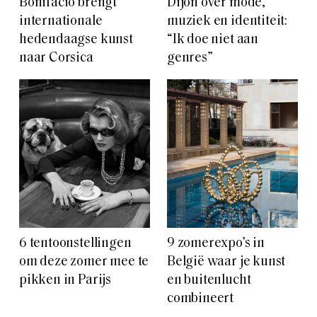
Bonifacio brengt
Dijon over mode,
internationale
muziek en identiteit:
hedendaagse kunst
“Ik doe niet aan
naar Corsica
genres”
6 tentoonstellingen
9 zomerexpo’s in
om deze zomer mee te
België waar je kunst
pikken in Parijs
en buitenlucht
combineert