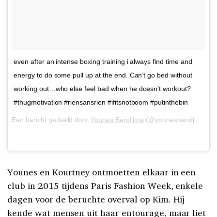
even after an intense boxing training i always find time and
energy to do some pull up at the end. Can’t go bed without
working out…who else feel bad when he doesn’t workout?
#thugmotivation #riensansrien #ifitsnotboom #putinthebin
Een bericht gedeeld door
Younes Bendjima
(@younesbendjima) op
Younes en Kourtney ontmoetten elkaar in een
club in 2015 tijdens Paris Fashion Week, enkele
dagen voor de beruchte overval op Kim. Hij
kende wat mensen uit haar entourage, maar liet