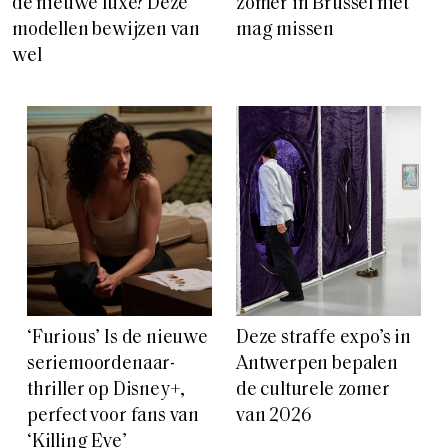
de nieuwe luxe? Deze
zomer in Brussel niet
modellen bewijzen van
mag missen
wel
‘Furious’ Is de nieuwe
Deze straffe expo’s in
seriemoordenaar-
Antwerpen bepalen
thriller op Disney+,
de culturele zomer
perfect voor fans van
van 2026
‘Killing Eve’