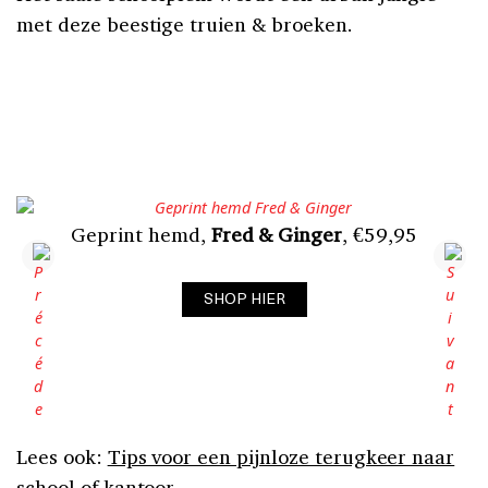
met deze beestige truien & broeken.
Geprint hemd,
Fred & Ginger
, €59,95
SHOP HIER
Lees ook:
Tips voor een pijnloze terugkeer naar
school of kantoor