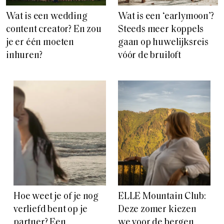
Wat is een wedding
Wat is een ‘earlymoon’?
content creator? En zou
Steeds meer koppels
je er één moeten
gaan op huwelijksreis
inhuren?
vóór de bruiloft
Hoe weet je of je nog
ELLE Mountain Club:
verliefd bent op je
Deze zomer kiezen
partner? Een
we voor de bergen