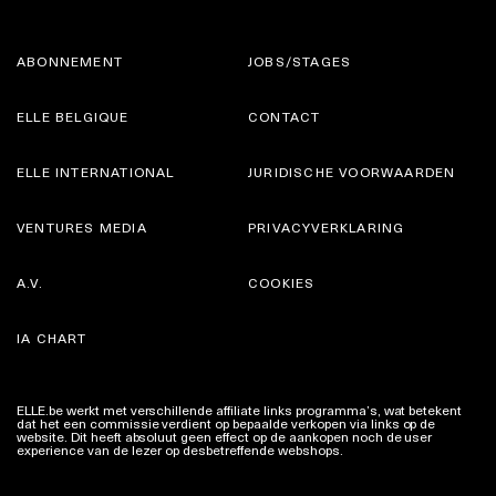
ABONNEMENT
JOBS/STAGES
ELLE BELGIQUE
CONTACT
ELLE INTERNATIONAL
JURIDISCHE VOORWAARDEN
VENTURES MEDIA
PRIVACYVERKLARING
A.V.
COOKIES
IA CHART
ELLE.be werkt met verschillende affiliate links programma’s, wat betekent
dat het een commissie verdient op bepaalde verkopen via links op de
website. Dit heeft absoluut geen effect op de aankopen noch de user
experience van de lezer op desbetreffende webshops.
Meer info