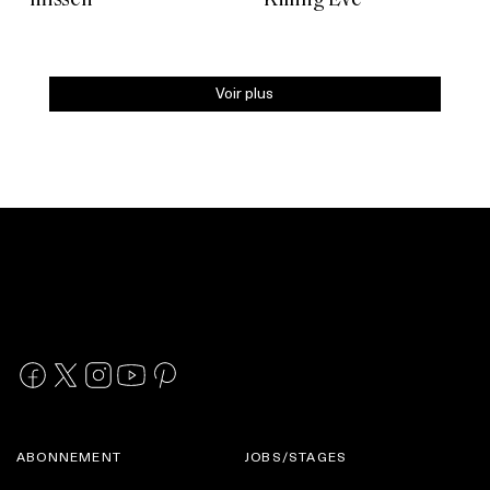
missen
‘Killing Eve’
Voir plus
ABONNEMENT
JOBS/STAGES