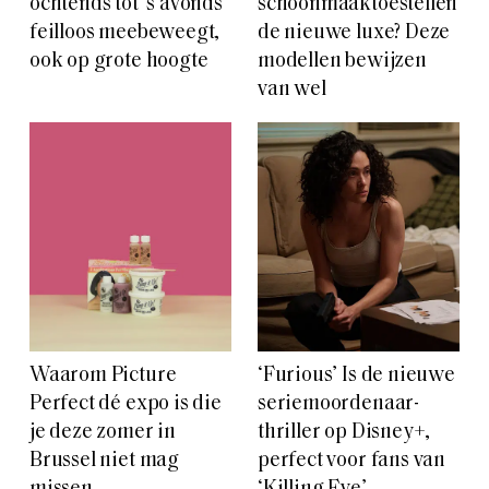
ochtends tot ‘s avonds
schoonmaaktoestellen
feilloos meebeweegt,
de nieuwe luxe? Deze
ook op grote hoogte
modellen bewijzen
van wel
Waarom Picture
‘Furious’ Is de nieuwe
Perfect dé expo is die
seriemoordenaar-
je deze zomer in
thriller op Disney+,
Brussel niet mag
perfect voor fans van