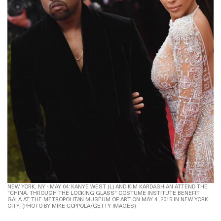
NEW YORK, NY - MAY 04: KANYE WEST (L) AND KIM KARDASHIAN ATTEND THE
"CHINA: THROUGH THE LOOKING GLASS" COSTUME INSTITUTE BENEFIT
GALA AT THE METROPOLITAN MUSEUM OF ART ON MAY 4, 2015 IN NEW YORK
CITY. (PHOTO BY MIKE COPPOLA/GETTY IMAGES)