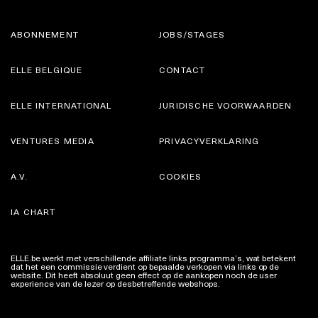
ABONNEMENT
JOBS/STAGES
ELLE BELGIQUE
CONTACT
ELLE INTERNATIONAL
JURIDISCHE VOORWAARDEN
VENTURES MEDIA
PRIVACYVERKLARING
A.V.
COOKIES
IA CHART
ELLE.be werkt met verschillende affiliate links programma’s, wat betekent
dat het een commissie verdient op bepaalde verkopen via links op de
website. Dit heeft absoluut geen effect op de aankopen noch de user
experience van de lezer op desbetreffende webshops.
Meer info