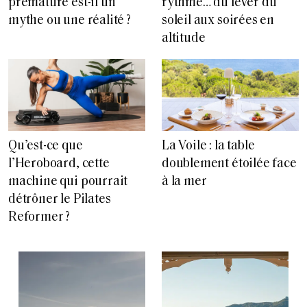
prématuré est-il un
rythme… du lever du
mythe ou une réalité ?
soleil aux soirées en
altitude
Qu’est-ce que
La Voile : la table
l’Heroboard, cette
doublement étoilée face
machine qui pourrait
à la mer
détrôner le Pilates
Reformer ?