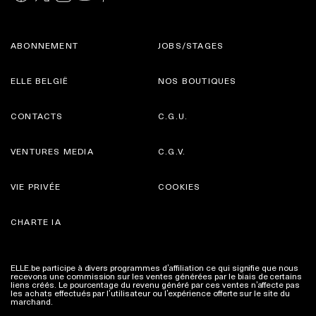
ABONNEMENT
JOBS/STAGES
ELLE BELGIË
NOS BOUTIQUES
CONTACTS
C.G.U.
VENTURES MEDIA
C.G.V.
VIE PRIVÉE
COOKIES
CHARTE IA
ELLE.be participe à divers programmes d’affiliation ce qui signifie que nous
recevons une commission sur les ventes générées par le biais de certains
liens créés. Le pourcentage du revenu généré par ces ventes n’affecte pas
les achats effectués par l’utilisateur ou l’expérience offerte sur le site du
marchand.
Plus d'infos