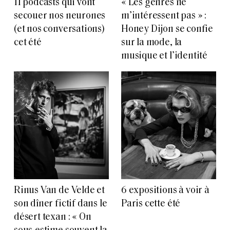
11 podcasts qui vont
« Les genres ne
secouer nos neurones
m’intéressent pas » :
(et nos conversations)
Honey Dijon se confie
cet été
sur la mode, la
musique et l’identité
Rinus Van de Velde et
6 expositions à voir à
son dîner fictif dans le
Paris cette été
désert texan : « On