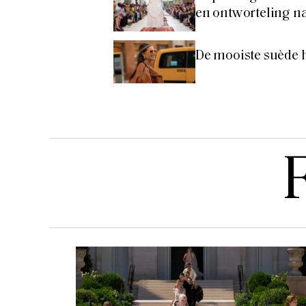
en ontworteling 
De mooiste suède 