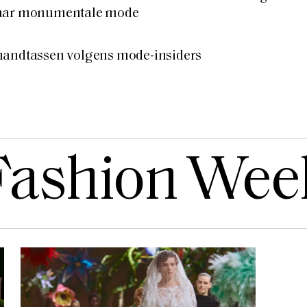
naar monumentale mode
handtassen volgens mode-insiders
Fashion Wee