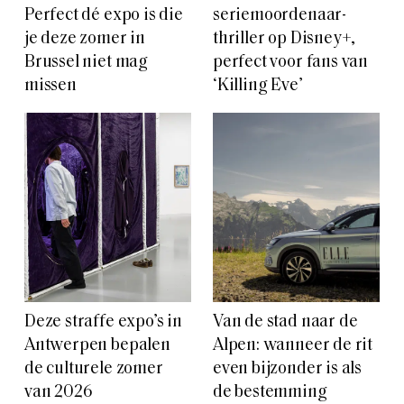
Perfect dé expo is die
seriemoordenaar-
je deze zomer in
thriller op Disney+,
Brussel niet mag
perfect voor fans van
missen
‘Killing Eve’
Deze straffe expo’s in
Van de stad naar de
Antwerpen bepalen
Alpen: wanneer de rit
de culturele zomer
even bijzonder is als
van 2026
de bestemming