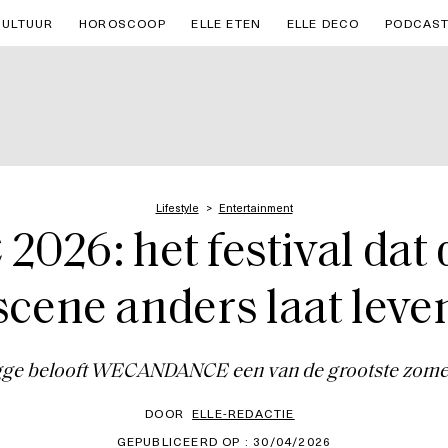
CULTUUR
HOROSCOOP
ELLE ETEN
ELLE DECO
PODCAS
Lifestyle
Entertainment
6: het festival dat d
scene anders laat leve
ugge belooft WECANDANCE een van de grootste zome
DOOR
ELLE-REDACTIE
GEPUBLICEERD OP : 30/04/2026