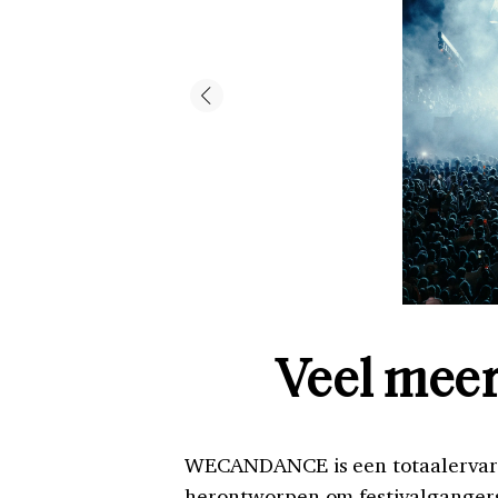
Veel meer
WECANDANCE is een totaalervaring
herontworpen om festivalganger