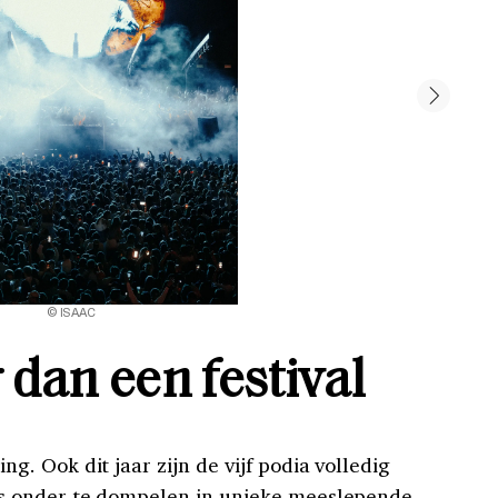
© ISAAC
 dan een festival
. Ook dit jaar zijn de vijf podia volledig
s onder te dompelen in unieke meeslepende