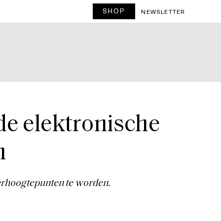
SHOP
T
NEWSLETTER
e elektronische
n
rhoogtepunten te worden.