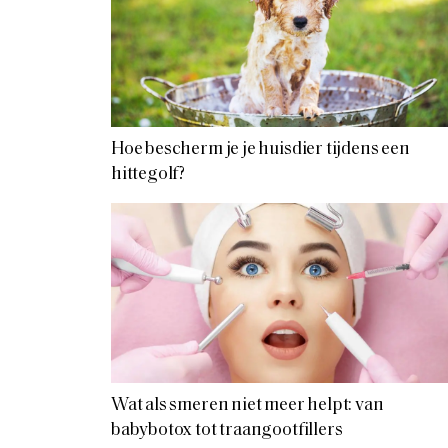
Hoe bescherm je je huisdier tijdens een
hittegolf?
Wat als smeren niet meer helpt: van
babybotox tot traangootfillers