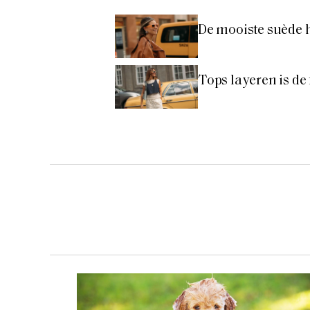
De mooiste suède 
Tops layeren is de f