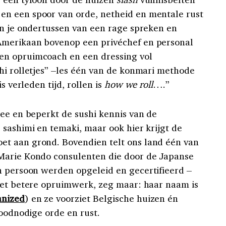
en een spoor van orde, netheid en mentale rust
an je ondertussen van een rage spreken en
Amerikaan bovenop een privéchef en personal
en opruimcoach en een dressing vol
hi rolletjes” –les één van de konmari methode
s verleden tijd, rollen is
how we roll
….”
mee en beperkt de sushi kennis van de
 sashimi en temaki, maar ook hier krijgt de
t aan grond. Bovendien telt ons land één van
Marie Kondo consulenten die door de Japanse
 persoon werden opgeleid en gecertifieerd –
het betere opruimwerk, zeg maar: haar naam is
nized
) en ze voorziet Belgische huizen én
roodnodige orde en rust.