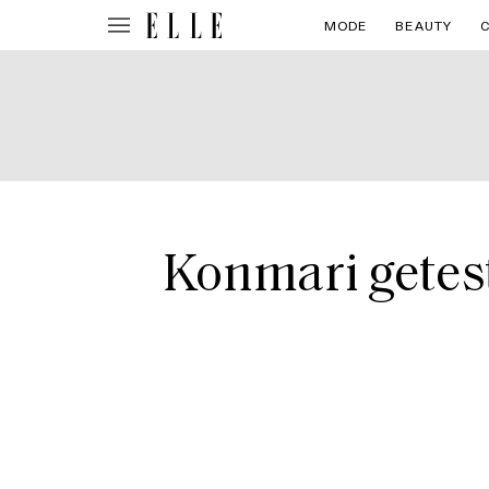
MODE
BEAUTY
Konmari getest