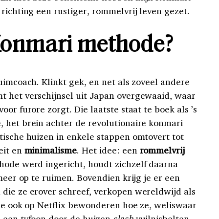
richting een rustiger, rommelvrij leven gezet.
Konmari methode?
uimcoach. Klinkt gek, en net als zoveel andere
t het verschijnsel uit Japan overgewaaid, waar
or furore zorgt. Die laatste staat te boek als ’s
 het brein achter de revolutionaire konmari
tische huizen in enkele stappen omtovert tot
eit en
minimalisme
. Het idee: een
rommelvrij
hode werd ingericht, houdt zichzelf daarna
 meer op te ruimen. Bovendien krijg je er een
die ze erover schreef, verkopen wereldwijd als
 je ook op Netflix bewonderen hoe ze, weliswaar
s een tyfoon door de huizen
slash
vuilnisbelten