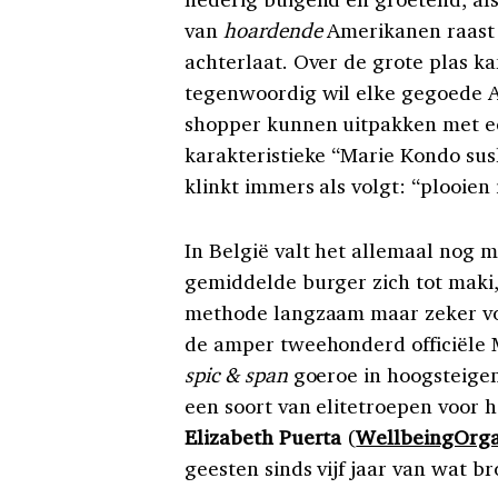
van
hoardende
Amerikanen raast 
achterlaat. Over de grote plas k
tegenwoordig wil elke gegoede 
shopper kunnen uitpakken met e
karakteristieke “Marie Kondo sus
klinkt immers als volgt: “plooien i
In België valt het allemaal nog 
gemiddelde burger zich tot maki,
methode langzaam maar zeker voe
de amper tweehonderd officiële 
spic & span
goeroe in hoogsteigen
een soort van elitetroepen voor 
Elizabeth Puerta
(
WellbeingOrga
geesten sinds vijf jaar van wat b