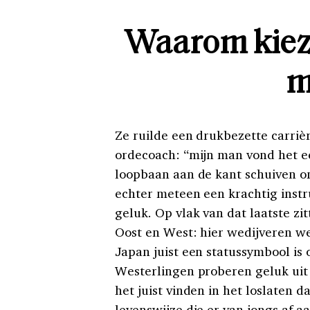
Waarom kiez
m
Ze ruilde een drukbezette carrièr
ordecoach: “mijn man vond het 
loopbaan aan de kant schuiven o
echter meteen een krachtig inst
geluk. Op vlak van dat laatste z
Oost en West: hier wedijveren we 
Japan juist een statussymbool is 
Westerlingen proberen geluk uit 
het juist vinden in het loslaten
levenswijze die er van jongs af 