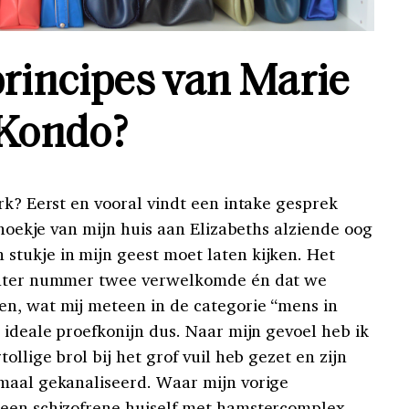
principes van Marie
Kondo?
rk? Eerst en vooral vindt een intake gesprek
k hoekje van mijn huis aan Elizabeths alziende oog
tukje in mijn geest moet laten kijken. Het
ochter nummer twee verwelkomde én dat we
en, wat mij meteen in de categorie “mens in
 ideale proefkonijn dus. Naar mijn gevoel heb ik
ollige brol bij het grof vuil heb gezet en zijn
maal gekanaliseerd. Waar mijn vorige
 een schizofrene huiself met hamstercomplex,