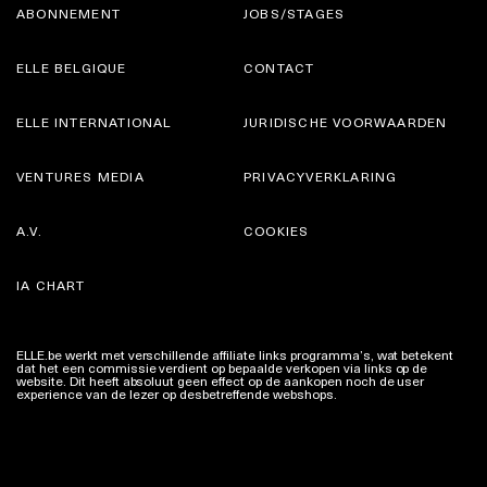
ABONNEMENT
JOBS/STAGES
ELLE BELGIQUE
CONTACT
ELLE INTERNATIONAL
JURIDISCHE VOORWAARDEN
VENTURES MEDIA
PRIVACYVERKLARING
A.V.
COOKIES
IA CHART
ELLE.be werkt met verschillende affiliate links programma’s, wat betekent
dat het een commissie verdient op bepaalde verkopen via links op de
website. Dit heeft absoluut geen effect op de aankopen noch de user
experience van de lezer op desbetreffende webshops.
Meer info