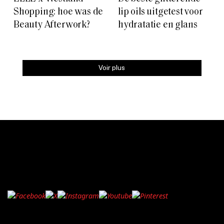
Shopping: hoe was de
lip oils uitgetest voor
Beauty Afterwork?
hydratatie en glans
Voir plus