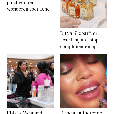
patches doen
wonderen voor acne
Dit vanilleparfum
levert mij non-stop
complimenten op
ELLE x Westland
De beste glitterende