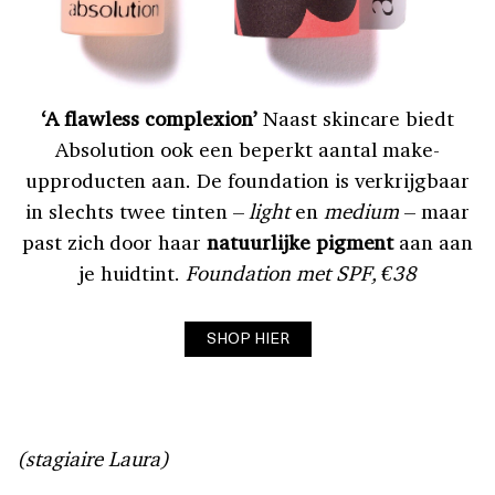
1
‘A flawless complexion’
Naast skincare biedt
Absolution ook een beperkt aantal make-
upproducten aan. De foundation is verkrijgbaar
in slechts twee tinten –
light
en
medium
– maar
past zich door haar
natuurlijke pigment
aan aan
je huidtint.
Foundation met SPF, €38
SHOP HIER
(stagiaire Laura)