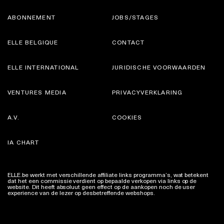
ABONNEMENT
JOBS/STAGES
ELLE BELGIQUE
CONTACT
ELLE INTERNATIONAL
JURIDISCHE VOORWAARDEN
VENTURES MEDIA
PRIVACYVERKLARING
A.V.
COOKIES
IA CHART
ELLE.be werkt met verschillende affiliate links programma’s, wat betekent
dat het een commissie verdient op bepaalde verkopen via links op de
website. Dit heeft absoluut geen effect op de aankopen noch de user
experience van de lezer op desbetreffende webshops.
Meer info