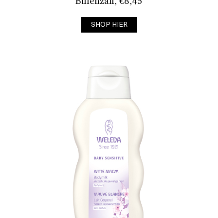
Billenzalf, €8,45
SHOP HIER