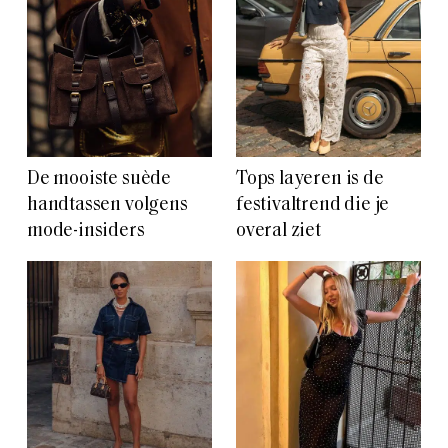
De mooiste suède
Tops layeren is de
handtassen volgens
festivaltrend die je
mode-insiders
overal ziet