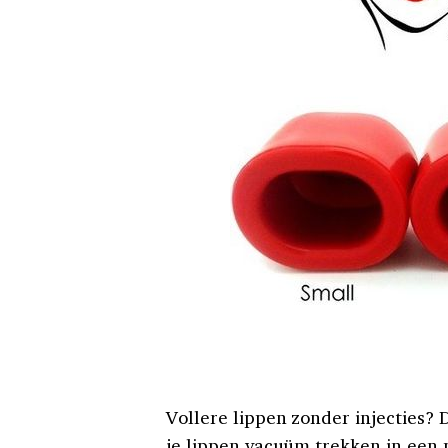
Vollere lippen zonder injecties? 
je lippen vacuüm trekken in een p