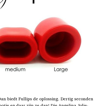
Dan biedt Fullips de oplossing. Dertig seconden
otje en daar zijn ze dan! Die Angelina Jolie-