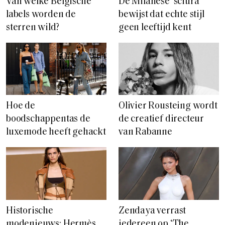
Van welke Belgische
De Milanese ‘sciura’
labels worden de
bewijst dat echte stijl
sterren wild?
geen leeftijd kent
Hoe de
Olivier Rousteing wordt
boodschappentas de
de creatief directeur
luxemode heeft gehackt
van Rabanne
Historische
Zendaya verrast
modenieuws: Hermès
iedereen op ‘The