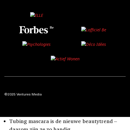
©2025 Ventures Media
Tubing mascara is de nieuwe beautytrend –
daarom zijn ze zo handig