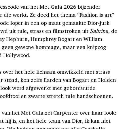
esscode van het Met Gala 2026 bijzonder
r die werkt. Ze deed het thema “Fashion is art”
rode loper in een op maat gemaakte Dior-jurk
 uit tule, strass en filmstroken uit
Sabrina
, de
drey Hepburn, Humphrey Bogart en William
k geen gewone hommage, maar een knipoog
d Hollywood.
s over het hele lichaam omwikkeld met strass
ter stond, kon zelfs flarden van Bogart en Holden
e look werd afgewerkt met geborduurde
oofdtooi en zwarte stretch tule handschoenen.
r van het Met Gala zei Carpenter over haar look:
 hij is, en het hele team van Dior, ik kan niet
en. We hadden nog maar net alle Coachella-