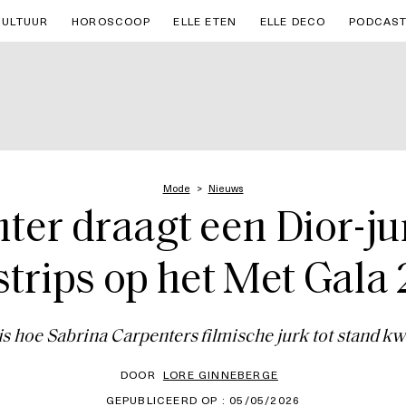
CULTUUR
HOROSCOOP
ELLE ETEN
ELLE DECO
PODCAS
Mode
Nieuws
ter draagt een Dior-j
strips op het Met Gala
 is hoe Sabrina Carpenters filmische jurk tot stand k
DOOR
LORE GINNEBERGE
GEPUBLICEERD OP : 05/05/2026