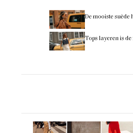
De mooiste suède 
Tops layeren is de f