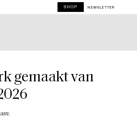
SHOP
T
NEWSLETTER
urk gemaakt van
 2026
wam.