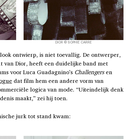
DIOR © SOPHIE CARRE
ook ontwierp, is niet toevallig. De ontwerper,
t van Dior, heeft een duidelijke band met
uums voor Luca Guadagnino’s
Challengers
en
ogue
dat film hem een andere vorm van
 commerciële logica van mode. “Uiteindelijk denk
denis maakt,” zei hij toen.
mische jurk tot stand kwam: