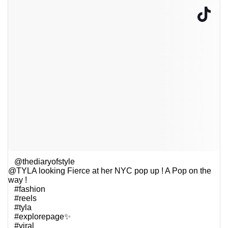
@thediaryofstyle
@TYLA looking Fierce at her NYC pop up ! A Pop on the
way !
#fashion
#reels
#tyla
#explorepage✨
#viral