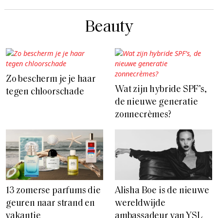
Beauty
Zo bescherm je je haar
Wat zijn hybride SPF’s,
tegen chloorschade
de nieuwe generatie
zonnecrèmes?
13 zomerse parfums die
Alisha Boe is de nieuwe
geuren naar strand en
wereldwijde
vakantie
ambassadeur van YSL