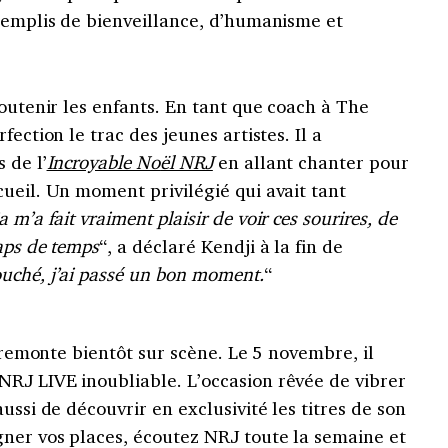
 remplis de bienveillance, d’humanisme et
soutenir les enfants. En tant que coach à The
ection le trac des jeunes artistes. Il a
 de l’
Incroyable No
ël NRJ
en allant chanter pour
ueil. Un moment privilégié qui avait tant
a m’a fait vraiment plaisir de voir ces sourires, de
aps de temps
“, a déclaré Kendji à la fin de
uché, j’ai passé un bon moment.
“
c remonte bientôt sur scène. Le 5 novembre, il
RJ LIVE inoubliable. L’occasion rêvée de vibrer
ussi de découvrir en exclusivité les titres de son
ner vos places, écoutez NRJ toute la semaine et