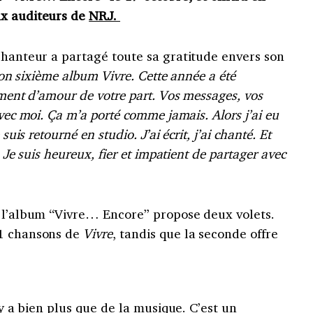
ux auditeurs de
NRJ.
chanteur a partagé toute sa gratitude envers son
on sixi
ème album Vivre. Cette anné
e a été
ement d
’amour de votre part. Vos messages, vos
avec moi. Ça m’a porté comme jamais. Alors j
’ai eu
e suis retourné
en studio. J
’ai écrit, j
’ai chanté. Et
 Je suis heureux, fier et impatient de partager avec
: l’album “Vivre… Encore” propose deux volets.
11 chansons de
Vivre
, tandis que la seconde offre
l y a bien plus que de la musique. C’est un