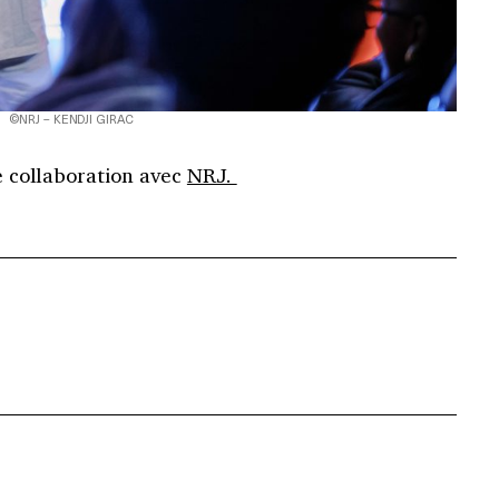
©NRJ – KENDJI GIRAC
te collaboration avec
NRJ.