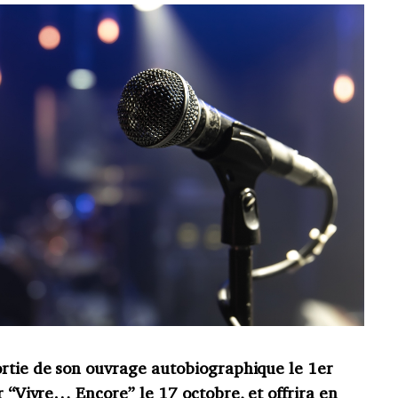
sortie de son ouvrage autobiographique le 1er
r
“
Vivre… Encore” le 17 octobre, et offrira en