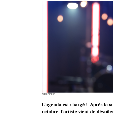
©FREEPIK
L
’
agenda est chargé
! Apr
è
s la 
octobre, l
’
artiste
vient de
dévoile