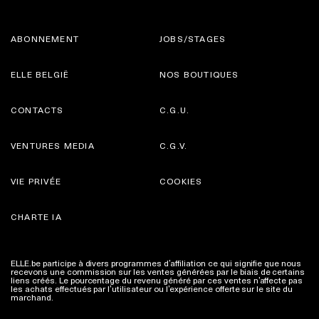
ABONNEMENT
JOBS/STAGES
ELLE BELGIË
NOS BOUTIQUES
CONTACTS
C.G.U.
VENTURES MEDIA
C.G.V.
VIE PRIVÉE
COOKIES
CHARTE IA
ELLE.be participe à divers programmes d’affiliation ce qui signifie que nous
recevons une commission sur les ventes générées par le biais de certains
liens créés. Le pourcentage du revenu généré par ces ventes n’affecte pas
les achats effectués par l’utilisateur ou l’expérience offerte sur le site du
marchand.
Plus d'infos