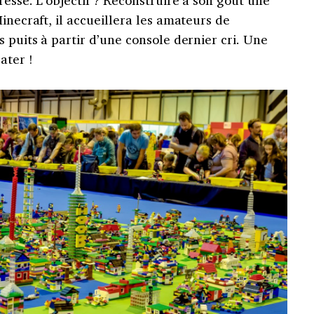
inecraft, il accueillera les amateurs de
s puits à partir d’une console dernier cri. Une
ater !