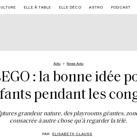
CULTURE
ELLE À TABLE
ELLE DÉCO
ASTRO
PODCAST
Actu
News Actu
LEGO : la bonne idée p
fants pendant les con
ptures grandeur nature, des playrooms géantes, zone
consacrée à autre chose qu'à regarder la télé.
PAR
ELISABETH CLAUSS