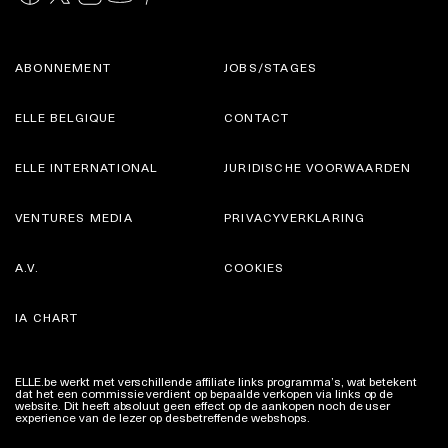
ABONNEMENT
JOBS/STAGES
ELLE BELGIQUE
CONTACT
ELLE INTERNATIONAL
JURIDISCHE VOORWAARDEN
VENTURES MEDIA
PRIVACYVERKLARING
A.V.
COOKIES
IA CHART
ELLE.be werkt met verschillende affiliate links programma’s, wat betekent
dat het een commissie verdient op bepaalde verkopen via links op de
website. Dit heeft absoluut geen effect op de aankopen noch de user
experience van de lezer op desbetreffende webshops.
Meer info