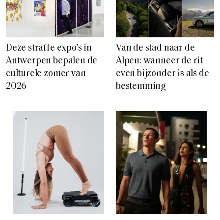
Deze straffe expo’s in
Van de stad naar de
Antwerpen bepalen de
Alpen: wanneer de rit
culturele zomer van
even bijzonder is als de
2026
bestemming