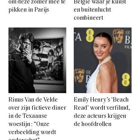
om deze zomer mee te
België waar je kunst
pikken in Parijs
en buitenlucht
combineert
Rinus Van de Velde
Emily Henry’s ‘Beach
over zijn fictieve diner
Read’ wordt verfilmd,
in de Texaanse
deze acteurs krijgen
woestijn : “Onze
de hoofdrollen
verbeelding wordt