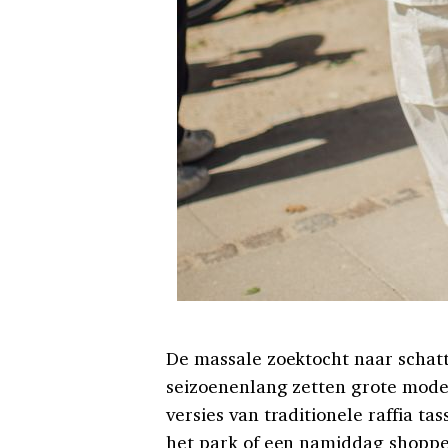
De massale zoektocht naar schatti
seizoenenlang zetten grote mod
versies van traditionele raffia ta
het park of een namiddag shoppe