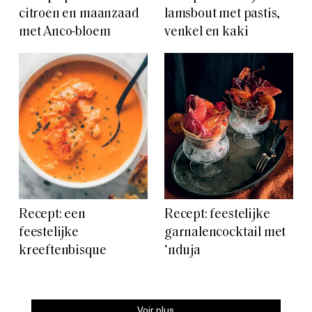
citroen en maanzaad
lamsbout met pastis,
met Anco-bloem
venkel en kaki
Recept: een
Recept: feestelijke
feestelijke
garnalencocktail met
kreeftenbisque
‘nduja
Voir plus