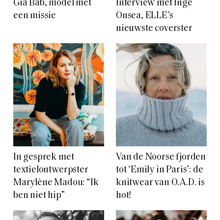
Gia Bab, model met
Interview met Inge
een missie
Onsea, ELLE’s
nieuwste coverster
In gesprek met
Van de Noorse fjorden
textielontwerpster
tot ‘Emily in Paris’: de
Marylène Madou: “Ik
knitwear van O.A.D. is
ben niet hip”
hot!