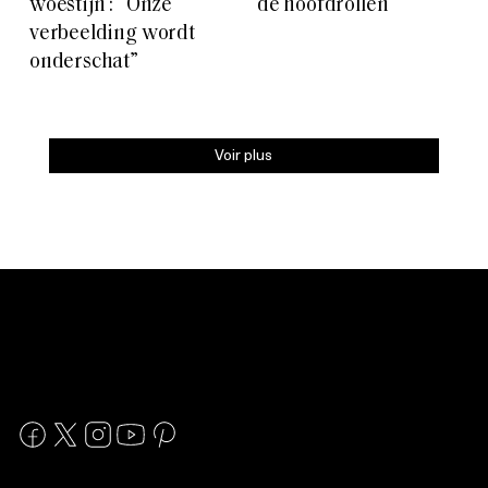
woestijn : “Onze
de hoofdrollen
verbeelding wordt
onderschat”
Voir plus