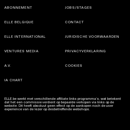
ABONNEMENT
JOBS/STAGES
ELLE BELGIQUE
CONTACT
ELLE INTERNATIONAL
JURIDISCHE VOORWAARDEN
VENTURES MEDIA
PRIVACYVERKLARING
A.V.
COOKIES
IA CHART
ELLE.be werkt met verschillende affiliate links programma’s, wat betekent
dat het een commissie verdient op bepaalde verkopen via links op de
website. Dit heeft absoluut geen effect op de aankopen noch de user
experience van de lezer op desbetreffende webshops.
Meer info