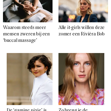
Waarom steeds meer
Alle it-girls willen deze
mensen zweren bij een
zomer een Rivièra Bob
‘buccal massage’
De ‘gamine pixie’ is
Zo breng je de