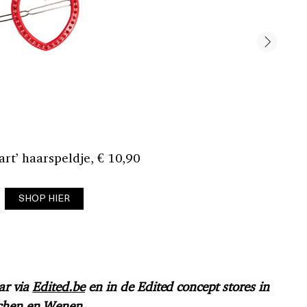
rt’ haarspeldje, € 10,90
SHOP HIER
aar via
Edited.be
en in de Edited concept stores in
nchen en Wenen.