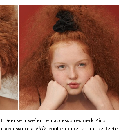
et Deense juwelen- en accessoiresmerk Pico
araccessoires:
girly
, cool en nineties, de perfecte