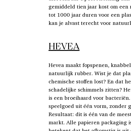
gemiddeld tien jaar kost om een 
tot 1000 jaar duren voor een plas
kan je alvast terecht voor natuurl
HEVEA
Hevea maakt fopspenen, knabbels
natuurlijk rubber. Wist je dat p
chemische stoffen lost? En dat h
schadelijke schimmels zitten? Het
is een broeihaard voor bacteriën
speelgoed uit één vorm, zonder 
Resultaat: dit is één van de mee
markt. Alle papieren packaging i
betekent dat het afkomstig is ui