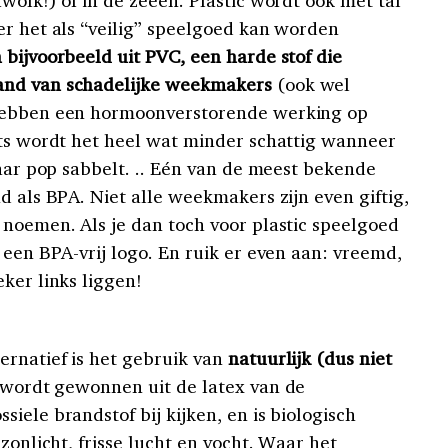
wolk!) of in de zeeën. Plastic wordt ook met tal
er het als “veilig” speelgoed kan worden
bijvoorbeeld uit PVC, een harde stof die
and van schadelijke weekmakers
(ook wel
 hebben een hormoonverstorende werking op
ots wordt het heel wat minder schattig wanneer
haar pop sabbelt. .. Eén van de meest bekende
d als BPA. Niet alle weekmakers zijn even giftig,
 noemen. Als je dan toch voor plastic speelgoed
 een BPA-vrij logo. En ruik er even aan: vreemd,
ker links liggen!
ernatief is het gebruik van
natuurlijk (dus niet
e wordt gewonnen uit de latex van de
iele brandstof bij kijken, en is biologisch
zonlicht, frisse lucht en vocht. Waar het