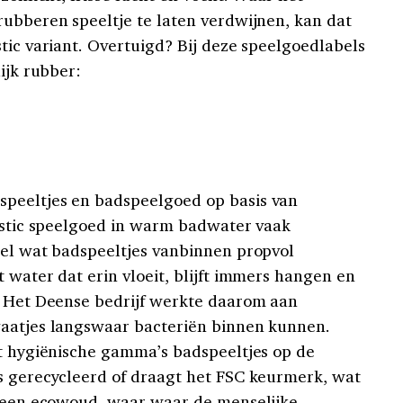
rubberen speeltje te laten verdwijnen, kan dat
tic variant. Overtuigd? Bij deze speelgoedlabels
ijk rubber:
peeltjes en badspeelgoed op basis van
lastic speelgoed in warm badwater vaak
eel wat badspeeltjes vanbinnen propvol
 water dat erin vloeit, blijft immers hangen en
. Het Deense bedrijf werkte daarom aan
gaatjes langswaar bacteriën binnen kunnen.
st hygiënische gamma’s badspeeltjes op de
s gerecycleerd of draagt het FSC keurmerk, wat
t een ecowoud, waar
waar de menselijke