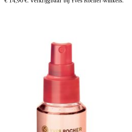
€ 14,90 €. Verkrijgbaar bij Yves Rocher-winkels.