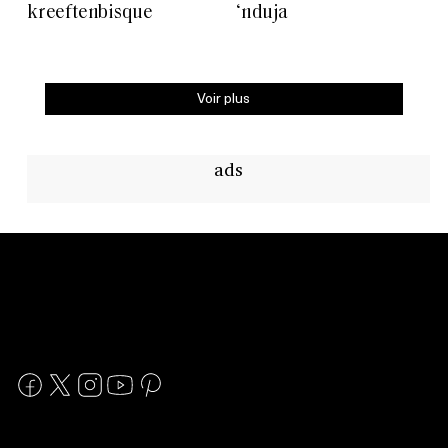
kreeftenbisque
‘nduja
Voir plus
ads