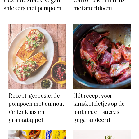
Gezonde snack: vegan
Carrot cake muffins
snickers met pompoen
met ancobloem
Recept: geroosterde
Hét recept voor
pompoen met quinoa,
lamskoteletjes op de
geitenkaas en
barbecue – succes
granaatappel
gegarandeerd!