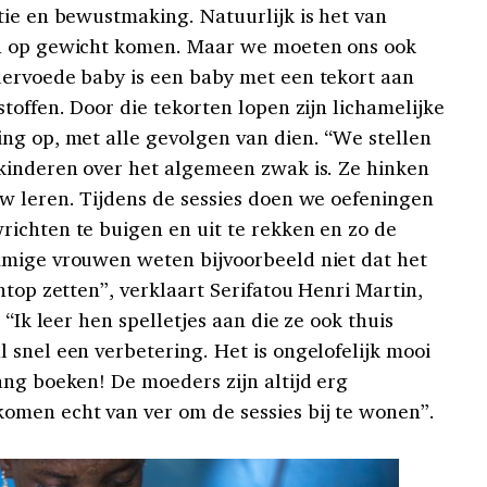
tie en bewustmaking. Natuurlijk is het van
en op gewicht komen. Maar we moeten ons ook
dervoede baby is een baby met een tekort aan
toffen. Door die tekorten lopen zijn lichamelijke
ng op, met alle gevolgen van dien. “We stellen
kinderen over het algemeen zwak is. Ze hinken
w leren. Tijdens de sessies doen we oefeningen
ichten te buigen en uit te rekken en zo de
mmige vrouwen weten bijvoorbeeld niet dat het
htop zetten”, verklaart Serifatou Henri Martin,
 “Ik leer hen spelletjes aan die ze ook thuis
 snel een verbetering. Het is ongelofelijk mooi
ang boeken! De moeders zijn altijd erg
omen echt van ver om de sessies bij te wonen”.