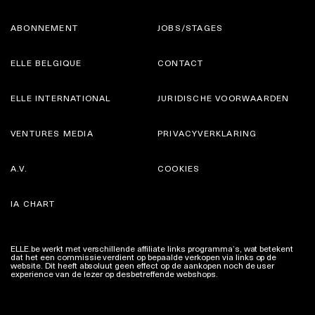
ABONNEMENT
JOBS/STAGES
ELLE BELGIQUE
CONTACT
ELLE INTERNATIONAL
JURIDISCHE VOORWAARDEN
VENTURES MEDIA
PRIVACYVERKLARING
A.V.
COOKIES
IA CHART
ELLE.be werkt met verschillende affiliate links programma’s, wat betekent
dat het een commissie verdient op bepaalde verkopen via links op de
website. Dit heeft absoluut geen effect op de aankopen noch de user
experience van de lezer op desbetreffende webshops.
Meer info