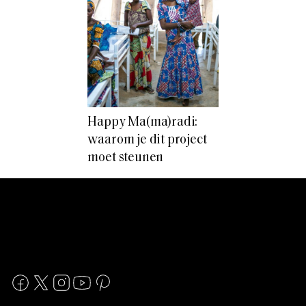
Happy Ma(ma)radi:
waarom je dit project
moet steunen