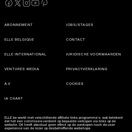
ABONNEMENT
JOBS/STAGES
ELLE BELGIQUE
CONTACT
ELLE INTERNATIONAL
JURIDISCHE VOORWAARDEN
VENTURES MEDIA
PRIVACYVERKLARING
A.V.
COOKIES
IA CHART
ELLE.be werkt met verschillende affiliate links programma’s, wat betekent
dat het een commissie verdient op bepaalde verkopen via links op de
website. Dit heeft absoluut geen effect op de aankopen noch de user
experience van de lezer op desbetreffende webshops.
Meer info