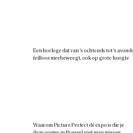
Een horloge dat van ‘s ochtends tot ‘s avond
feilloos meebeweegt, ook op grote hoogte
Waarom Picture Perfect dé expo is die je
deze zomer in Brussel niet mag missen