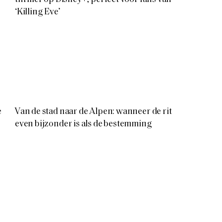
‘Killing Eve’
e
Van de stad naar de Alpen: wanneer de rit
even bijzonder is als de bestemming