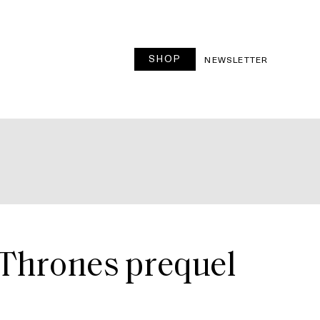
SHOP
T
NEWSLETTER
f Thrones prequel