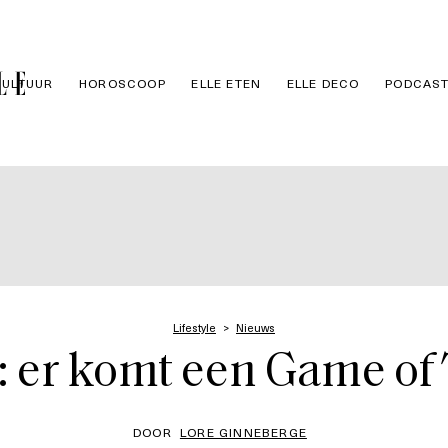
CULTUUR
HOROSCOOP
ELLE ETEN
ELLE DECO
PODCAS
Lifestyle
Nieuws
n: er komt een Game o
DOOR
LORE GINNEBERGE