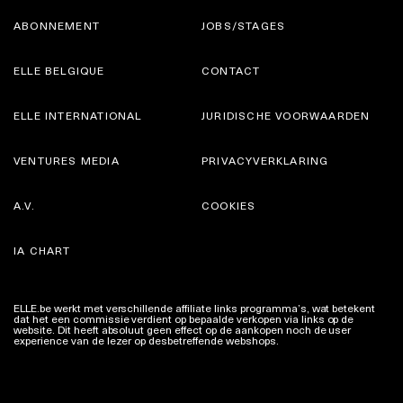
ABONNEMENT
JOBS/STAGES
ELLE BELGIQUE
CONTACT
ELLE INTERNATIONAL
JURIDISCHE VOORWAARDEN
VENTURES MEDIA
PRIVACYVERKLARING
A.V.
COOKIES
IA CHART
ELLE.be werkt met verschillende affiliate links programma’s, wat betekent
dat het een commissie verdient op bepaalde verkopen via links op de
website. Dit heeft absoluut geen effect op de aankopen noch de user
experience van de lezer op desbetreffende webshops.
Meer info