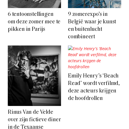
6 tentoonstellingen
9 zomerexpo’s in
om deze zomer mee te
België waar je kunst
pikken in Parijs
en buitenlucht
combineert
Emily Henry’s ‘Beach
Read’ wordt verfilmd,
deze acteurs krijgen
de hoofdrollen
Rinus Van de Velde
over zijn fictieve diner
in de Texaanse