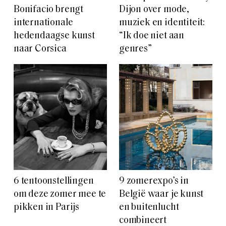
Bonifacio brengt
Dijon over mode,
internationale
muziek en identiteit:
hedendaagse kunst
“Ik doe niet aan
naar Corsica
genres”
6 tentoonstellingen
9 zomerexpo’s in
om deze zomer mee te
België waar je kunst
pikken in Parijs
en buitenlucht
combineert