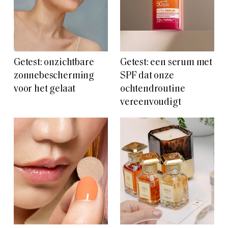
Getest: onzichtbare
Getest: een serum met
zonnebescherming
SPF dat onze
voor het gelaat
ochtendroutine
vereenvoudigt
Getest: deze pimple
Dit vanilleparfum
patches doen
levert mij non-stop
wonderen voor acne
complimenten op