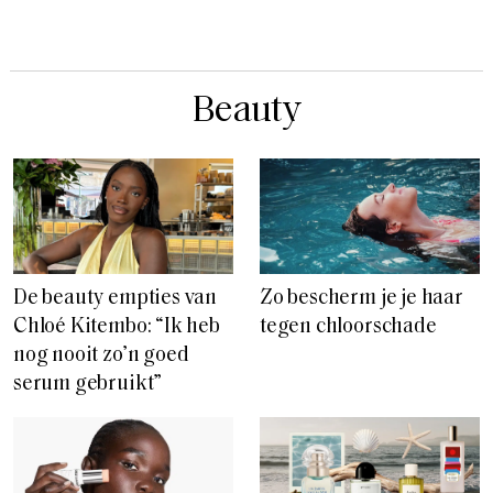
De beauty empties van
Zo bescherm je je haar
Chloé Kitembo: “Ik heb
tegen chloorschade
nog nooit zo’n goed
serum gebruikt”
Wat zijn hybride SPF’s,
13 zomerse parfums die
de nieuwe generatie
geuren naar strand en
zonnecrèmes?
vakantie