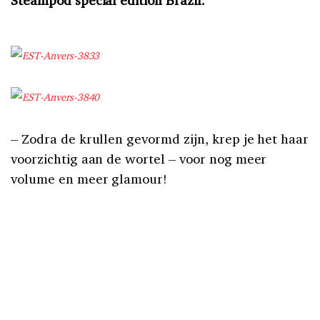
Steampod special edition Brazil.
– Zodra de krullen gevormd zijn, krep je het haar
voorzichtig aan de wortel – voor nog meer
volume en meer glamour!
– Bombeer het haar bovenop de kruin en zet het
vast met fijne speldjes. Verstuif er
Morning After
Dust
droogshampoo
over voor extra textuur.