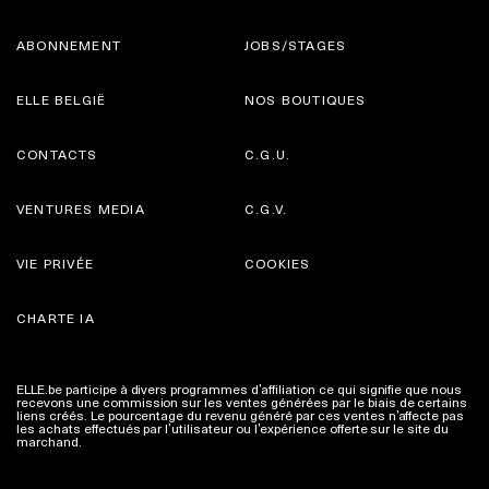
ABONNEMENT
JOBS/STAGES
ELLE BELGIË
NOS BOUTIQUES
CONTACTS
C.G.U.
VENTURES MEDIA
C.G.V.
VIE PRIVÉE
COOKIES
CHARTE IA
ELLE.be participe à divers programmes d’affiliation ce qui signifie que nous
recevons une commission sur les ventes générées par le biais de certains
liens créés. Le pourcentage du revenu généré par ces ventes n’affecte pas
les achats effectués par l’utilisateur ou l’expérience offerte sur le site du
marchand.
Plus d'infos