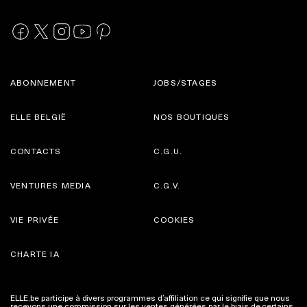
ABONNEMENT
JOBS/STAGES
ELLE BELGIË
NOS BOUTIQUES
CONTACTS
C.G.U.
VENTURES MEDIA
C.G.V.
VIE PRIVÉE
COOKIES
CHARTE IA
ELLE.be participe à divers programmes d’affiliation ce qui signifie que nous
recevons une commission sur les ventes générées par le biais de certains