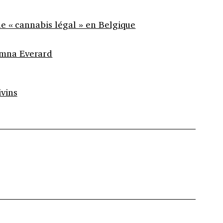
 le « cannabis légal » en Belgique
Emna Everard
vins