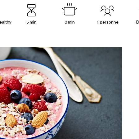
ealthy
5 min
0 min
1 personne
D