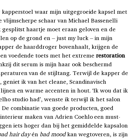
g kapperstoel waar mijn uitgegroeide kapsel met
vlijmscherpe schaar van Michael Bassenelli
 gesplitst haartje moet eraan geloven en de
en op de grond en – just my luck – in mijn
pper de haarddroger bovenhaalt, krijgen de
een voedende toets met het extreme
restoration
kzij dit serum is mijn haar ook beschermd
eraturen van de stijltang. Terwijl de kapper de
, geniet ik van het cleane, Scandinavisch
lijnen en warme accenten in hout. ‘Ik wou dat ik
lho studio had’, wenste ik terwijl ik het salon
. De combinatie van goede producten, goed
 interieur maken van Adrien Coehlo een must-
 liggen iets hoger dan bij het gemiddelde kapsalon
bad hair day
én
bad mood
kan wegtoveren, is zijn