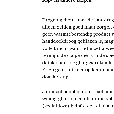
Drogen gebeurt met de haardroge
alleen zelden goed maar zorgen e
geen warmtebestendig product 
handdoekdroog geblazen is, mag de
volle kracht want het moet alwee
termijn, de coupe die ik in de spi
dat ik onder de gladgestreken h
En zo gaat het keer op keer nad
douche stap.
Jaren vol onophoudelijk badkame
weinig glans en een badrand vol 
(veelal loze) belofte een eind a