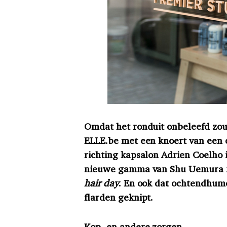
Omdat het ronduit onbeleefd zou z
ELLE.be met een knoert van een
richting kapsalon Adrien Coelho 
nieuwe gamma van Shu Uemura m
hair day
. En ook dat ochtendhume
flarden geknipt.
Kop- en andere zorgen