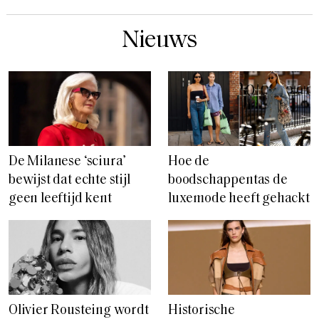
De Milanese ‘sciura’
Hoe de
bewijst dat echte stijl
boodschappentas de
geen leeftijd kent
luxemode heeft gehackt
Olivier Rousteing wordt
Historische
de creatief directeur
modenieuws: Hermès
van Rabanne
kondigt eerste Haute
Couture-collectie aan in