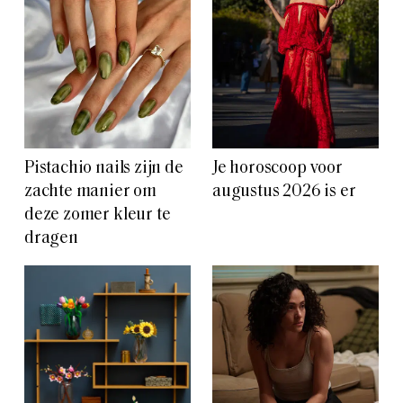
Pistachio nails zijn de
Je horoscoop voor
zachte manier om
augustus 2026 is er
deze zomer kleur te
dragen
Win een LEGO®
‘Furious’ Is de nieuwe