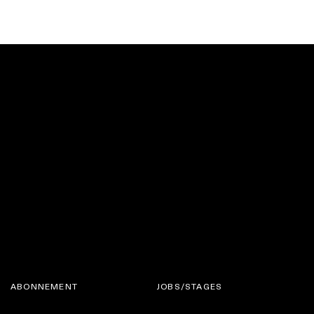
ABONNEMENT
JOBS/STAGES
ELLE BELGIQUE
CONTACT
ELLE INTERNATIONAL
JURIDISCHE VOORWAARDEN