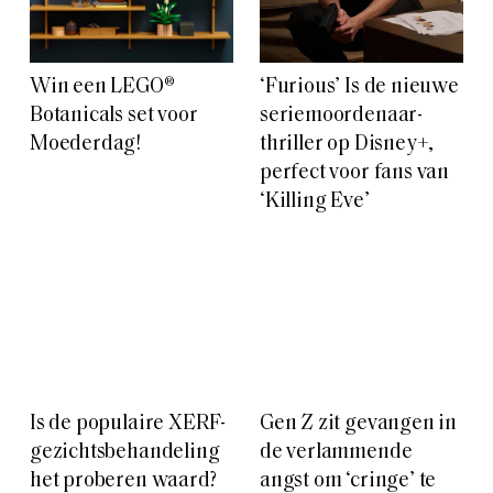
Botanicals set voor
seriemoordenaar-
Moederdag!
thriller op Disney+,
perfect voor fans van
‘Killing Eve’
Is de populaire XERF-
Gen Z zit gevangen in
gezichtsbehandeling
de verlammende
het proberen waard?
angst om ‘cringe’ te
Dit moet je weten over
zijn
radiofrequentie