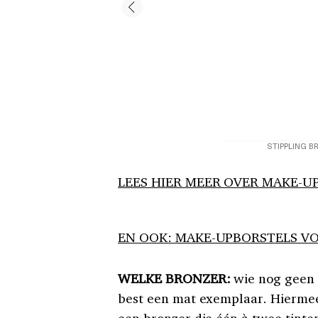
STIPPLING B
LEES HIER MEER OVER MAKE-U
EN OOK: MAKE-UPBORSTELS 
WELKE BRONZER:
wie nog geen b
best een mat exemplaar. Hiermee 
een bronzer die één à twee tinte